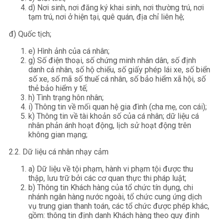
d) Nơi sinh, nơi đăng ký khai sinh, nơi thường trú, nơi
tạm trú, nơi ở hiện tại, quê quán, địa chỉ liên hệ;
đ) Quốc tịch;
e) Hình ảnh của cá nhân;
g) Số điện thoại, số chứng minh nhân dân, số định
danh cá nhân, số hộ chiếu, số giấy phép lái xe, số biển
số xe, số mã số thuế cá nhân, số bảo hiểm xã hội, số
thẻ bảo hiểm y tế;
h) Tình trạng hôn nhân;
i) Thông tin về mối quan hệ gia đình (cha mẹ, con cái);
k) Thông tin về tài khoản số của cá nhân; dữ liệu cá
nhân phản ánh hoạt động, lịch sử hoạt động trên
không gian mạng;
2.2. Dữ liệu cá nhân nhạy cảm
a) Dữ liệu về tội phạm, hành vi phạm tội được thu
thập, lưu trữ bởi các cơ quan thực thi pháp luật;
b) Thông tin Khách hàng của tổ chức tín dụng, chi
nhánh ngân hàng nước ngoài, tổ chức cung ứng dịch
vụ trung gian thanh toán, các tổ chức được phép khác,
gồm: thông tin định danh Khách hàng theo quy định