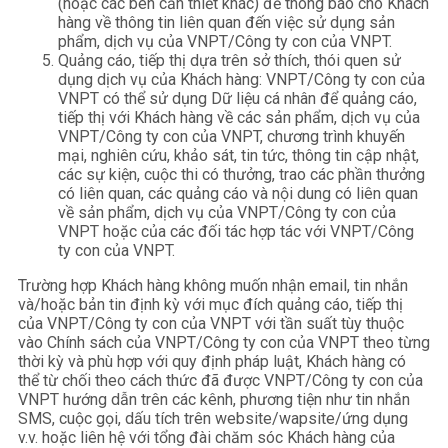
(hoặc các bên cần thiết khác) để thông báo cho Khách
hàng về thông tin liên quan đến việc sử dụng sản
phẩm, dịch vụ của VNPT/Công ty con của VNPT.
Quảng cáo, tiếp thị dựa trên sở thích, thói quen sử
dụng dịch vụ của Khách hàng: VNPT/Công ty con của
VNPT có thể sử dụng Dữ liệu cá nhân để quảng cáo,
tiếp thị với Khách hàng về các sản phẩm, dịch vụ của
VNPT/Công ty con của VNPT, chương trình khuyến
mại, nghiên cứu, khảo sát, tin tức, thông tin cập nhật,
các sự kiện, cuộc thi có thưởng, trao các phần thưởng
có liên quan, các quảng cáo và nội dung có liên quan
về sản phẩm, dịch vụ của VNPT/Công ty con của
VNPT hoặc của các đối tác hợp tác với VNPT/Công
ty con của VNPT.
Trường hợp Khách hàng không muốn nhận email, tin nhắn
và/hoặc bản tin định kỳ với mục đích quảng cáo, tiếp thị
của VNPT/Công ty con của VNPT với tần suất tùy thuộc
vào Chính sách của VNPT/Công ty con của VNPT theo từng
thời kỳ và phù hợp với quy định pháp luật, Khách hàng có
thể từ chối theo cách thức đã được VNPT/Công ty con của
VNPT hướng dẫn trên các kênh, phương tiện như tin nhắn
SMS, cuộc gọi, dấu tích trên website/wapsite/ứng dụng
v.v. hoặc liên hệ với tổng đài chăm sóc Khách hàng của