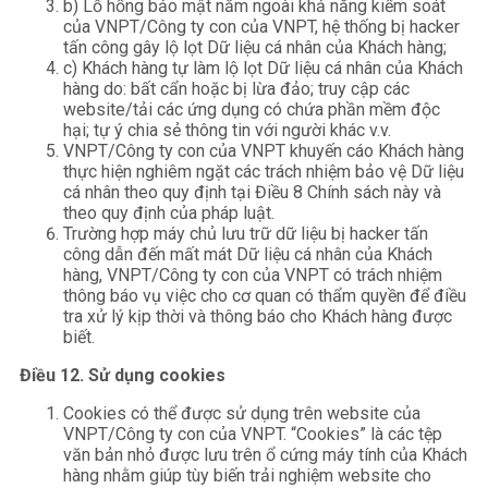
b) Lỗ hổng bảo mật nằm ngoài khả năng kiểm soát
của VNPT/Công ty con của VNPT, hệ thống bị hacker
tấn công gây lộ lọt Dữ liệu cá nhân của Khách hàng;
c) Khách hàng tự làm lộ lọt Dữ liệu cá nhân của Khách
hàng do: bất cẩn hoặc bị lừa đảo; truy cập các
website/tải các ứng dụng có chứa phần mềm độc
hại; tự ý chia sẻ thông tin với người khác v.v.
VNPT/Công ty con của VNPT khuyến cáo Khách hàng
thực hiện nghiêm ngặt các trách nhiệm bảo vệ Dữ liệu
cá nhân theo quy định tại Điều 8 Chính sách này và
theo quy định của pháp luật.
Trường hợp máy chủ lưu trữ dữ liệu bị hacker tấn
công dẫn đến mất mát Dữ liệu cá nhân của Khách
hàng, VNPT/Công ty con của VNPT có trách nhiệm
thông báo vụ việc cho cơ quan có thẩm quyền để điều
tra xử lý kịp thời và thông báo cho Khách hàng được
biết.
Điều 12. Sử dụng cookies
Cookies có thể được sử dụng trên website của
VNPT/Công ty con của VNPT. “Cookies” là các tệp
văn bản nhỏ được lưu trên ổ cứng máy tính của Khách
hàng nhằm giúp tùy biến trải nghiệm website cho