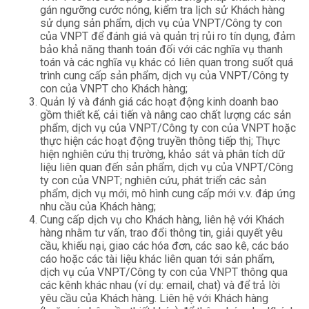
gán ngưỡng cước nóng, kiểm tra lịch sử Khách hàng
sử dụng sản phẩm, dịch vụ của VNPT/Công ty con
của VNPT để đánh giá và quản trị rủi ro tín dụng, đảm
bảo khả năng thanh toán đối với các nghĩa vụ thanh
toán và các nghĩa vụ khác có liên quan trong suốt quá
trình cung cấp sản phẩm, dịch vụ của VNPT/Công ty
con của VNPT cho Khách hàng;
Quản lý và đánh giá các hoạt động kinh doanh bao
gồm thiết kế, cải tiến và nâng cao chất lượng các sản
phẩm, dịch vụ của VNPT/Công ty con của VNPT hoặc
thực hiện các hoạt động truyền thông tiếp thị; Thực
hiện nghiên cứu thị trường, khảo sát và phân tích dữ
liệu liên quan đến sản phẩm, dịch vụ của VNPT/Công
ty con của VNPT; nghiên cứu, phát triển các sản
phẩm, dịch vụ mới, mô hình cung cấp mới v.v. đáp ứng
nhu cầu của Khách hàng;
Cung cấp dịch vụ cho Khách hàng, liên hệ với Khách
hàng nhằm tư vấn, trao đổi thông tin, giải quyết yêu
cầu, khiếu nại, giao các hóa đơn, các sao kê, các báo
cáo hoặc các tài liệu khác liên quan tới sản phẩm,
dịch vụ của VNPT/Công ty con của VNPT thông qua
các kênh khác nhau (ví dụ: email, chat) và để trả lời
yêu cầu của Khách hàng. Liên hệ với Khách hàng