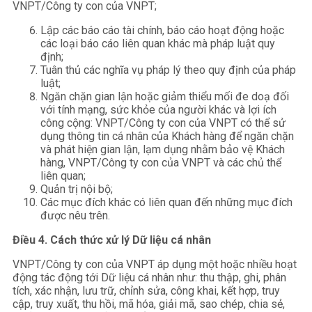
VNPT/Công ty con của VNPT;
Lập các báo cáo tài chính, báo cáo hoạt động hoặc
các loại báo cáo liên quan khác mà pháp luật quy
định;
Tuân thủ các nghĩa vụ pháp lý theo quy định của pháp
luật;
Ngăn chặn gian lận hoặc giảm thiểu mối đe doạ đối
với tính mạng, sức khỏe của người khác và lợi ích
công cộng: VNPT/Công ty con của VNPT có thể sử
dụng thông tin cá nhân của Khách hàng để ngăn chặn
và phát hiện gian lận, lạm dụng nhằm bảo vệ Khách
hàng, VNPT/Công ty con của VNPT và các chủ thể
liên quan;
Quản trị nội bộ;
Các mục đích khác có liên quan đến những mục đích
được nêu trên.
Điều 4. Cách thức xử lý Dữ liệu cá nhân
VNPT/Công ty con của VNPT áp dụng một hoặc nhiều hoạt
động tác động tới Dữ liệu cá nhân như: thu thập, ghi, phân
tích, xác nhận, lưu trữ, chỉnh sửa, công khai, kết hợp, truy
cập, truy xuất, thu hồi, mã hóa, giải mã, sao chép, chia sẻ,