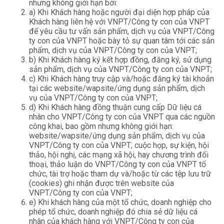
nhưng không giới hạn bởi:
a) Khi Khách hàng hoặc người đại diện hợp pháp của
Khách hàng liên hệ với VNPT/Công ty con của VNPT
để yêu cầu tư vấn sản phẩm, dịch vụ của VNPT/Công
ty con của VNPT hoặc bày tỏ sự quan tâm tới các sản
phẩm, dịch vụ của VNPT/Công ty con của VNPT;
b) Khi Khách hàng ký kết hợp đồng, đăng ký, sử dụng
sản phẩm, dịch vụ của VNPT/Công ty con của VNPT;
c) Khi Khách hàng truy cập và/hoặc đăng ký tài khoản
tại các website/wapsite/ứng dụng sản phẩm, dịch
vụ của VNPT/Công ty con của VNPT;
d) Khi Khách hàng đồng thuận cung cấp Dữ liệu cá
nhân cho VNPT/Công ty con của VNPT qua các nguồn
công khai, bao gồm nhưng không giới hạn:
website/wapsite/ứng dụng sản phẩm, dịch vụ của
VNPT/Công ty con của VNPT; cuộc họp, sự kiện, hội
thảo, hội nghị, các mạng xã hội, hay chương trình đối
thoại, thảo luận do VNPT/Công ty con của VNPT tổ
chức, tài trợ hoặc tham dự và/hoặc từ các tệp lưu trữ
(cookies) ghi nhận được trên website của
VNPT/Công ty con của VNPT;
e) Khi khách hàng của một tổ chức, doanh nghiệp cho
phép tổ chức, doanh nghiệp đó chia sẻ dữ liệu cá
nhân của khách hàng với VNPT/Công ty con của