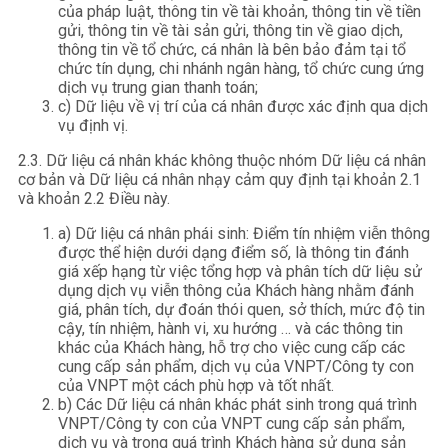
của pháp luật, thông tin về tài khoản, thông tin về tiền
gửi, thông tin về tài sản gửi, thông tin về giao dịch,
thông tin về tổ chức, cá nhân là bên bảo đảm tại tổ
chức tín dụng, chi nhánh ngân hàng, tổ chức cung ứng
dịch vụ trung gian thanh toán;
c) Dữ liệu về vị trí của cá nhân được xác định qua dịch
vụ định vị.
2.3. Dữ liệu cá nhân khác không thuộc nhóm Dữ liệu cá nhân
cơ bản và Dữ liệu cá nhân nhạy cảm quy định tại khoản 2.1
và khoản 2.2 Điều này.
a) Dữ liệu cá nhân phái sinh: Điểm tín nhiệm viễn thông
được thể hiện dưới dạng điểm số, là thông tin đánh
giá xếp hạng từ việc tổng hợp và phân tích dữ liệu sử
dụng dịch vụ viễn thông của Khách hàng nhằm đánh
giá, phân tích, dự đoán thói quen, sở thích, mức độ tin
cậy, tín nhiệm, hành vi, xu hướng … và các thông tin
khác của Khách hàng, hỗ trợ cho việc cung cấp các
cung cấp sản phẩm, dịch vụ của VNPT/Công ty con
của VNPT một cách phù hợp và tốt nhất.
b) Các Dữ liệu cá nhân khác phát sinh trong quá trình
VNPT/Công ty con của VNPT cung cấp sản phẩm,
dịch vụ và trong quá trình Khách hàng sử dụng sản