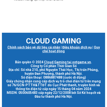
CLOUD GAMING
Chính sách bảo vệ dữ liệu cá nhân
|
Điều khoản dịch vụ
|
Quy
chế hoạt động
Bản quyền © 2024
Cloud Gaming tại ontgame.vn
.
Công ty Cổ phần Thời Gian Số
Địa chỉ: Số nhà 210, phố Nguyễn Thái Học, Thị trấn Phùng,
huyện Đan Phượng, thành phố Hà Nội.
Số điện thoại: 0886887488 (cước di động)
Giấy chứng nhận cung cấp dịch vụ trò chơi điện tử trên mạng
số 76/GCN-PTTH&TTĐT do Cục Phát thanh, truyền hình và
thông tin điện tử cấp ngày 15 tháng 04 năm 2024
MSDN: 0500605483 cấp ngày 22/12/2008 bởi Sở Kế hoạch và
Đầu tư thành phố Hà Nội.