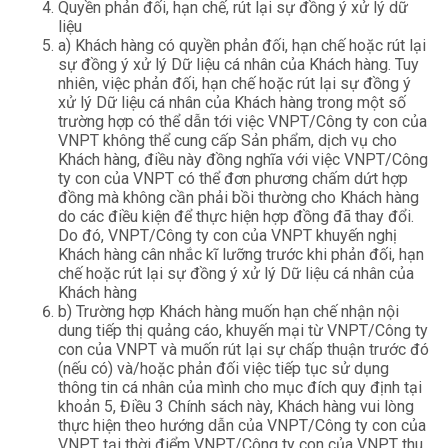
Quyền phản đối, hạn chế, rút lại sự đồng ý xử lý dữ
liệu
a) Khách hàng có quyền phản đối, hạn chế hoặc rút lại
sự đồng ý xử lý Dữ liệu cá nhân của Khách hàng. Tuy
nhiên, việc phản đối, hạn chế hoặc rút lại sự đồng ý
xử lý Dữ liệu cá nhân của Khách hàng trong một số
trường hợp có thể dẫn tới việc VNPT/Công ty con của
VNPT không thể cung cấp Sản phẩm, dịch vụ cho
Khách hàng, điều này đồng nghĩa với việc VNPT/Công
ty con của VNPT có thể đơn phương chấm dứt hợp
đồng mà không cần phải bồi thường cho Khách hàng
do các điều kiện để thực hiện hợp đồng đã thay đổi.
Do đó, VNPT/Công ty con của VNPT khuyến nghị
Khách hàng cân nhắc kĩ lưỡng trước khi phản đối, hạn
chế hoặc rút lại sự đồng ý xử lý Dữ liệu cá nhân của
Khách hàng
b) Trường hợp Khách hàng muốn hạn chế nhận nội
dung tiếp thị quảng cáo, khuyến mại từ VNPT/Công ty
con của VNPT và muốn rút lại sự chấp thuận trước đó
(nếu có) và/hoặc phản đối việc tiếp tục sử dụng
thông tin cá nhân của mình cho mục đích quy định tại
khoản 5, Điều 3 Chính sách này, Khách hàng vui lòng
thực hiện theo hướng dẫn của VNPT/Công ty con của
VNPT tại thời điểm VNPT/Công ty con của VNPT thu