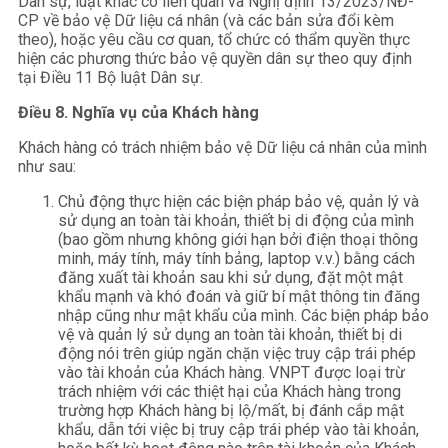
Dân sự, luật khác có liên quan và Nghị định 13/2023/NĐ-
CP về bảo vệ Dữ liệu cá nhân (và các bản sửa đổi kèm
theo), hoặc yêu cầu cơ quan, tổ chức có thẩm quyền thực
hiện các phương thức bảo vệ quyền dân sự theo quy định
tại Điều 11 Bộ luật Dân sự.
Điều 8. Nghĩa vụ của Khách hàng
Khách hàng có trách nhiệm bảo vệ Dữ liệu cá nhân của mình
như sau:
Chủ động thực hiện các biện pháp bảo vệ, quản lý và
sử dụng an toàn tài khoản, thiết bị di động của mình
(bao gồm nhưng không giới hạn bởi điện thoại thông
minh, máy tính, máy tính bảng, laptop v.v.) bằng cách
đăng xuất tài khoản sau khi sử dụng, đặt một mật
khẩu mạnh và khó đoán và giữ bí mật thông tin đăng
nhập cũng như mật khẩu của mình. Các biện pháp bảo
vệ và quản lý sử dụng an toàn tài khoản, thiết bị di
động nói trên giúp ngăn chặn việc truy cập trái phép
vào tài khoản của Khách hàng. VNPT được loại trừ
trách nhiệm với các thiệt hại của Khách hàng trong
trường hợp Khách hàng bị lộ/mất, bị đánh cắp mật
khẩu, dẫn tới việc bị truy cập trái phép vào tài khoản,