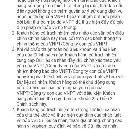
hoặc bất kỳ hoạt động nào trên tài khoản của Khách
hàng sử dụng trên thiết bị di động bị mất, thất lạc dẫn
đến người không có thẩm quyền tự ý sử dụng dịch vụ,
hoặc hệ thống của VNPT bị xâm phạm bất hợp pháp
bởi bên thứ ba mặc dù VNPT đã thực hiện đầy đủ các
biện pháp để bảo vệ hệ thống;
Khách hàng có trách nhiệm cập nhập các văn bản điều
chỉnh Chính sách này (nếu có) trên các kênh thông tin
chính thống của VNPT/Công ty con của VNPT;
Khi đã chấp thuận toàn bộ điều khoản và điều kiện
của của Chính sách này, Khách hàng có trách nhiệm
cung cấp Dữ liệu cá nhân đầy đủ, chính xác theo yêu
cầu của VNPT/Công ty con của VNPT và có trách
nhiệm thông báo cho VNPT/Công ty con của VNPT
ngay khi phát hiện hành vi vi phạm quy định về bảo vệ
Dữ liệu cá nhân. Khách hàng có thể chủ động cung
cấp Dữ liệu cá nhân nằm ngoài yêu cầu của
VNPT/Công ty con của VNPT với điều kiện Khách
hàng phải tuân thủ quy định tại khoản 2.5, Điều 2
Chính sách này;
Khách hàng có trách nhiệm tôn trọng Dữ liệu cá nhân
của chủ thể khác và thực hiện quy định của pháp luật
về bảo vệ Dữ liệu cá nhân, tham gia phòng, chống các
hành vi vi phạm quy định về bảo vệ Dữ liệu cá nhân.