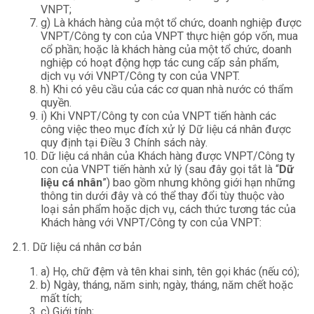
VNPT;
g) Là khách hàng của một tổ chức, doanh nghiệp được
VNPT/Công ty con của VNPT thực hiện góp vốn, mua
cổ phần; hoặc là khách hàng của một tổ chức, doanh
nghiệp có hoạt động hợp tác cung cấp sản phẩm,
dịch vụ với VNPT/Công ty con của VNPT.
h) Khi có yêu cầu của các cơ quan nhà nước có thẩm
quyền.
i) Khi VNPT/Công ty con của VNPT tiến hành các
công việc theo mục đích xử lý Dữ liệu cá nhân được
quy định tại Điều 3 Chính sách này.
Dữ liệu cá nhân của Khách hàng được VNPT/Công ty
con của VNPT tiến hành xử lý (sau đây gọi tắt là “
Dữ
liệu cá nhân
”) bao gồm nhưng không giới hạn những
thông tin dưới đây và có thể thay đổi tùy thuộc vào
loại sản phẩm hoặc dịch vụ, cách thức tương tác của
Khách hàng với VNPT/Công ty con của VNPT:
2.1. Dữ liệu cá nhân cơ bản
a) Họ, chữ đệm và tên khai sinh, tên gọi khác (nếu có);
b) Ngày, tháng, năm sinh; ngày, tháng, năm chết hoặc
mất tích;
c) Giới tính;