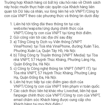
Trường hợp Khách hàng có bất kỳ câu hỏi nào về Chính sách
này hoặc muốn thực hiện các quyền của Khách hàng liên
quan tới Dữ liệu cá nhân, vui lòng liên hệ với VNPT/Công ty
con của VNPT theo các phương thức và thông tin dưới đây:
Liên hệ tới tổng đài theo thông tin tại các
website/wapsite/ứng dụng chính thức của
VNPT/Công ty con của VNPT tại từng thời điểm.
Gửi công văn tới các địa chỉ sau đây:
a) Tổng Công ty Dịch vụ Viễn thông (VNPT
VinaPhone): tại Toà nhà VinaPhone, đường Xuân Tảo,
Phường Xuân La, Quận Tây Hồ, Hà Nội.
b) Tổng Công ty Truyền thông (VNPT Media): tại Tòa
nhà VNPT, 57 Huỳnh Thúc Kháng, Phường Láng Hạ,
Quận Đống Đa, Hà Nội.
c) Công ty Công nghệ thông tin VNPT (VNPT IT): tại
Tòa nhà VNPT, 57 Huỳnh Thúc Kháng, Phường Láng
Hạ, Quận Đống Đa, Hà Nội.
Liên hệ trực tiếp tại các điểm giao dịch của
VNPT/Công ty con của VNPT trên phạm vi toàn quốc.
Các cách thức liên hệ khác như Livechat, liên hệ qua
fanpage chính thức của VNPT/Công ty con của VNPT,
email chăm sóc Khách hàng được cung cấp cho
Khách hàng tại mọi thời điểm./