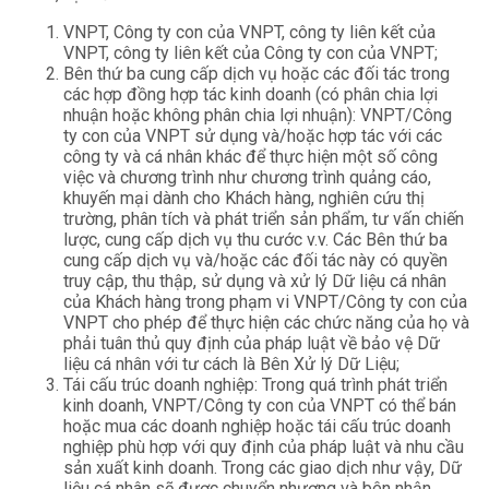
VNPT, Công ty con của VNPT, công ty liên kết của
VNPT, công ty liên kết của Công ty con của VNPT;
Bên thứ ba cung cấp dịch vụ hoặc các đối tác trong
các hợp đồng hợp tác kinh doanh (có phân chia lợi
nhuận hoặc không phân chia lợi nhuận): VNPT/Công
ty con của VNPT sử dụng và/hoặc hợp tác với các
công ty và cá nhân khác để thực hiện một số công
việc và chương trình như chương trình quảng cáo,
khuyến mại dành cho Khách hàng, nghiên cứu thị
trường, phân tích và phát triển sản phẩm, tư vấn chiến
lược, cung cấp dịch vụ thu cước v.v. Các Bên thứ ba
cung cấp dịch vụ và/hoặc các đối tác này có quyền
truy cập, thu thập, sử dụng và xử lý Dữ liệu cá nhân
của Khách hàng trong phạm vi VNPT/Công ty con của
VNPT cho phép để thực hiện các chức năng của họ và
phải tuân thủ quy định của pháp luật về bảo vệ Dữ
liệu cá nhân với tư cách là Bên Xử lý Dữ Liệu;
Tái cấu trúc doanh nghiệp: Trong quá trình phát triển
kinh doanh, VNPT/Công ty con của VNPT có thể bán
hoặc mua các doanh nghiệp hoặc tái cấu trúc doanh
nghiệp phù hợp với quy định của pháp luật và nhu cầu
sản xuất kinh doanh. Trong các giao dịch như vậy, Dữ
liệu cá nhân sẽ được chuyển nhượng và bên nhận