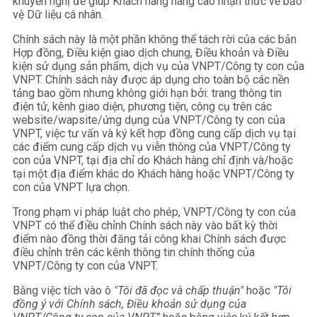
khuyến nghị để giúp Khách hàng nâng cao nhận thức về bảo
vệ Dữ liệu cá nhân.
Chính sách này là một phần không thể tách rời của các bản
Hợp đồng, Điều kiện giao dịch chung, Điều khoản và Điều
kiện sử dụng sản phẩm, dịch vụ của VNPT/Công ty con của
VNPT. Chính sách này được áp dụng cho toàn bộ các nền
tảng bao gồm nhưng không giới hạn bởi: trang thông tin
điện tử, kênh giao diện, phương tiện, công cụ trên các
website/wapsite/ứng dụng của VNPT/Công ty con của
VNPT, việc tư vấn và ký kết hợp đồng cung cấp dịch vụ tại
các điểm cung cấp dịch vụ viễn thông của VNPT/Công ty
con của VNPT, tại địa chỉ do Khách hàng chỉ định và/hoặc
tại một địa điểm khác do Khách hàng hoặc VNPT/Công ty
con của VNPT lựa chọn.
Trong phạm vi pháp luật cho phép, VNPT/Công ty con của
VNPT có thể điều chỉnh Chính sách này vào bất kỳ thời
điểm nào đồng thời đăng tải công khai Chính sách được
điều chỉnh trên các kênh thông tin chính thống của
VNPT/Công ty con của VNPT.
Bằng việc tích vào ô
"Tôi đã đọc và chấp thuận"
hoặc
"Tôi
đồng ý
với Chính sách
,
Điều khoản sử dụng của