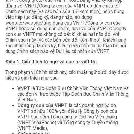
VNPT/Công ty con của VNPT
”
hoặc bằng việc ký kết hợp
đồng với VNPT/Công ty con của VNPT có dẫn chiếu tới
Chính sách này (và các bản sửa đổi kèm theo), hoặc bằng
việc tiếp tục đăng ký, đăng nhập, sử dụng
website/wapsite/ứng dụng của VNPT/Công ty con của
VNPT hoặc sử dụng sản phẩm, dịch vụ của VNPT/Công ty
con của VNPT mà không có bất kì khiếu nại nào đối với
Chính sách này (và các bản sửa đổi kèm theo), Khách hàng
xác nhận rằng đã đọc kỹ, hiểu rõ và chấp thuận toàn bộ nội
dung Chính sách bảo vệ Dữ liệu cá nhân của VNPT.
Điều 1.
Giải thích từ ngữ và các từ viết tắt
Trong phạm vi Chính sách này, các thuật ngữ dưới đây được
hiểu và giải thích như sau:
VNPT
là Tập Đoàn Bưu Chính Viễn Thông Việt Nam và
các đơn vị trực thuộc Tập Đoàn Bưu Chính Viễn Thông
Việt Nam.
Công ty con của VNPT
là các doanh nghiệp do
VNPT sở hữu 100% vốn điều lệ. Công ty con của
VNPT bao gồm Tổng công ty Dịch vụ Viễn thông
(VNPT VinaPhone) và Tổng công ty Truyền thông
(VNPT Media).
Khách hàng
là: