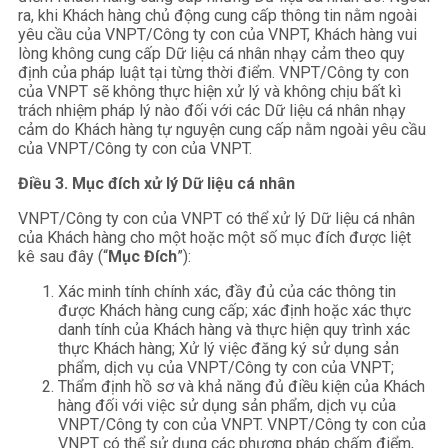
ra, khi Khách hàng chủ động cung cấp thông tin nằm ngoài
yêu cầu của VNPT/Công ty con của VNPT, Khách hàng vui
lòng không cung cấp Dữ liệu cá nhân nhạy cảm theo quy
định của pháp luật tại từng thời điểm. VNPT/Công ty con
của VNPT sẽ không thực hiện xử lý và không chịu bất kì
trách nhiệm pháp lý nào đối với các Dữ liệu cá nhân nhạy
cảm do Khách hàng tự nguyện cung cấp nằm ngoài yêu cầu
của VNPT/Công ty con của VNPT.
Điều 3.
Mục đích xử lý Dữ liệu cá nhân
VNPT/Công ty con của VNPT có thể xử lý Dữ liệu cá nhân
của Khách hàng cho một hoặc một số mục đích được liệt
kê sau đây (“
Mục Đích
”):
Xác minh tính chính xác, đầy đủ của các thông tin
được Khách hàng cung cấp; xác định hoặc xác thực
danh tính của Khách hàng và thực hiện quy trình xác
thực Khách hàng; Xử lý việc đăng ký sử dụng sản
phẩm, dịch vụ của VNPT/Công ty con của VNPT;
Thẩm định hồ sơ và khả năng đủ điều kiện của Khách
hàng đối với việc sử dụng sản phẩm, dịch vụ của
VNPT/Công ty con của VNPT. VNPT/Công ty con của
VNPT có thể sử dụng các phương pháp chấm điểm,