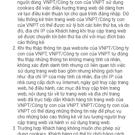
người dùng. VNPT/Công ty con của VNPT sử dụng
cookies để việc điều hướng trang web dễ dàng hơn
và tạo điều kiện thuận lợi cho quá trình đăng nhập. Dữ
liệu thống kê trên trang web của VNPT/Công ty con
của VNPT có thể được xử lý bởi các bên thứ ba, và do
đó, địa chỉ IP của Khách hàng khi truy cập trang web
sẽ được chuyển tới bên thứ ba chỉ với mục đích báo
cáo thống kê.
Khi thu thập thông tin qua website của VNPT/Công ty
con của VNPT, VNPT/Công ty con của VNPT tự động
thu thập những thông tin không mang tính cá nhân,
không xác định danh tính nhưng có liên quan tới việc
sử dụng trang web bao gồm nhưng không giới hạn
như: địa chỉ IP của máy tính cá nhân, địa chỉ IP của
nhà cung cấp dịch vụ Internet, ngày giờ truy cập trang
web, hệ điều hành, các mục đã truy cập trên trang
web, nội dung tải về từ trang web và địa chỉ trang
web đã trực tiếp dẫn Khách hàng tới trang web của
VNPT/Công ty con của VNPT. VNPT/Công ty con của
VNPT có thể dùng những thông tin này để phục vụ
cho những báo cáo thống kê về lưu lượng người truy
cập trang web và hành vi sử dụng trang web.
Trường hợp Khách hàng không muốn cho phép sử
dụng cookies, Khách hàng có thể từ chối bằng cách