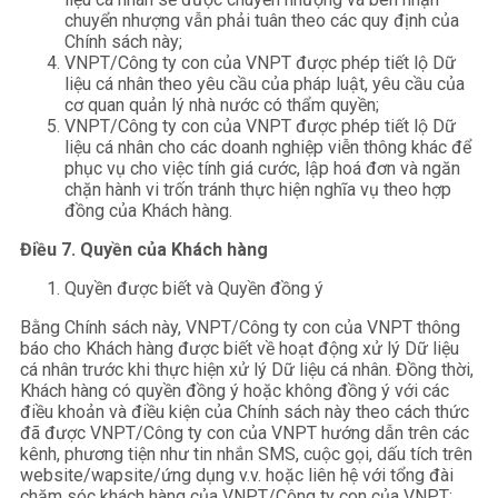
chuyển nhượng vẫn phải tuân theo các quy định của
Chính sách này;
VNPT/Công ty con của VNPT được phép tiết lộ Dữ
liệu cá nhân theo yêu cầu của pháp luật, yêu cầu của
cơ quan quản lý nhà nước có thẩm quyền;
VNPT/Công ty con của VNPT được phép tiết lộ Dữ
liệu cá nhân cho các doanh nghiệp viễn thông khác để
phục vụ cho việc tính giá cước, lập hoá đơn và ngăn
chặn hành vi trốn tránh thực hiện nghĩa vụ theo hợp
đồng của Khách hàng.
Điều 7. Quyền của Khách hàng
Quyền được biết và Quyền đồng ý
Bằng Chính sách này, VNPT/Công ty con của VNPT thông
báo cho Khách hàng được biết về hoạt động xử lý Dữ liệu
cá nhân trước khi thực hiện xử lý Dữ liệu cá nhân. Đồng thời,
Khách hàng có quyền đồng ý hoặc không đồng ý với các
điều khoản và điều kiện của Chính sách này theo cách thức
đã được VNPT/Công ty con của VNPT hướng dẫn trên các
kênh, phương tiện như tin nhắn SMS, cuộc gọi, dấu tích trên
website/wapsite/ứng dụng v.v. hoặc liên hệ với tổng đài
chăm sóc khách hàng của VNPT/Công ty con của VNPT;