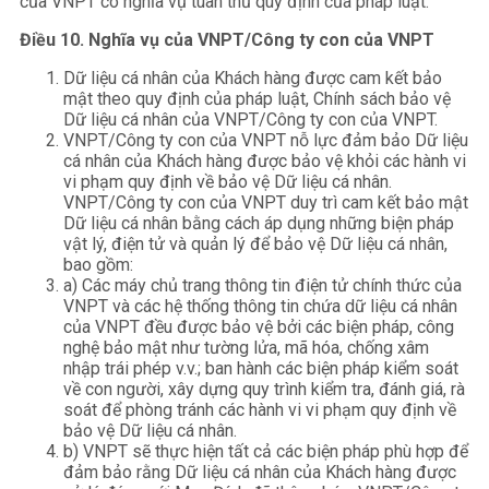
của VNPT có nghĩa vụ tuân thủ quy định của pháp luật.
Điều 10. Nghĩa vụ của VNPT/Công ty con của VNPT
Dữ liệu cá nhân của Khách hàng được cam kết bảo
mật theo quy định của pháp luật, Chính sách bảo vệ
Dữ liệu cá nhân của VNPT/Công ty con của VNPT.
VNPT/Công ty con của VNPT nỗ lực đảm bảo Dữ liệu
cá nhân của Khách hàng được bảo vệ khỏi các hành vi
vi phạm quy định về bảo vệ Dữ liệu cá nhân.
VNPT/Công ty con của VNPT duy trì cam kết bảo mật
Dữ liệu cá nhân bằng cách áp dụng những biện pháp
vật lý, điện tử và quản lý để bảo vệ Dữ liệu cá nhân,
bao gồm:
a) Các máy chủ trang thông tin điện tử chính thức của
VNPT và các hệ thống thông tin chứa dữ liệu cá nhân
của VNPT đều được bảo vệ bởi các biện pháp, công
nghệ bảo mật như tường lửa, mã hóa, chống xâm
nhập trái phép v.v.; ban hành các biện pháp kiểm soát
về con người, xây dựng quy trình kiểm tra, đánh giá, rà
soát để phòng tránh các hành vi vi phạm quy định về
bảo vệ Dữ liệu cá nhân.
b) VNPT sẽ thực hiện tất cả các biện pháp phù hợp để
đảm bảo rằng Dữ liệu cá nhân của Khách hàng được