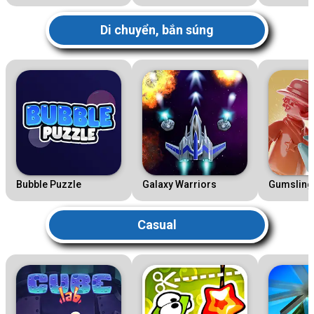
Di chuyển, bắn súng
Bubble Puzzle
Galaxy Warriors
Gumsling
Casual