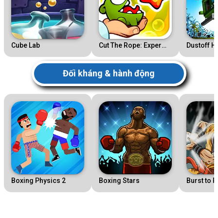
Cube Lab
Cut The Rope: Experiments
Dustoff H
Đối kháng & hành động
Boxing Physics 2
Boxing Stars
Burst to 