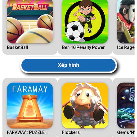
BasketBall
Ben 10 Penalty Power
Ice Rage
Xếp hình
FARAWAY : PUZZLE ESCAPE
Flockers
Gems 'N' 