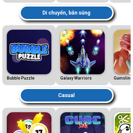
Di chuyển, bắn súng
Bubble Puzzle
Galaxy Warriors
Gumsling
Casual