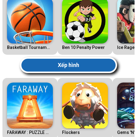
Basketball Tournament
Ben 10 Penalty Power
Ice Rage
Xếp hình
FARAWAY : PUZZLE ESCAPE
Flockers
Gems 'N' 